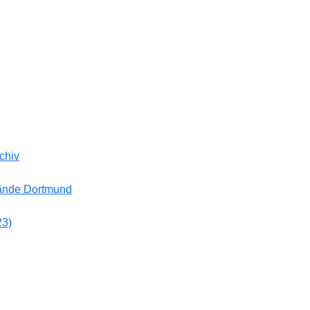
chiv
bände Dortmund
23)