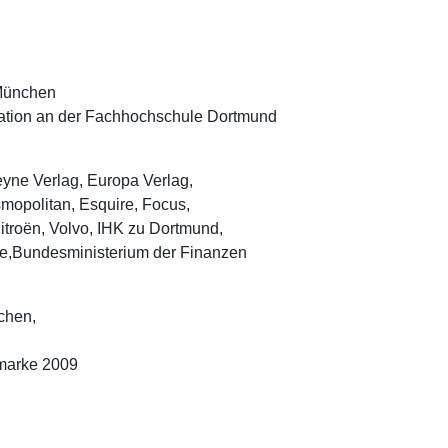
 München
tration an der Fachhochschule Dortmund
yne Verlag, Europa Verlag,
smopolitan, Esquire, Focus,
itroën, Volvo, IHK zu Dortmund,
fe,Bundesministerium der Finanzen
chen,
fmarke 2009