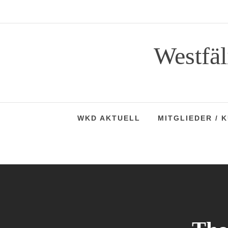
Skip
to
content
Westfä
WKD AKTUELL
MITGLIEDER / 