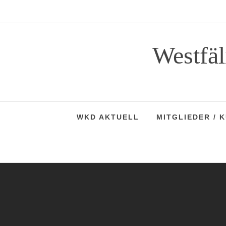
Skip
to
content
Westfä
WKD AKTUELL
MITGLIEDER / 