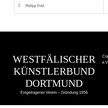
Beitragsnavigation
Philipp Pohl
WESTFÄLISCHER
Cop
e.V
KÜNSTLERBUND
DORTMUND
Eingetragener Verein – Gründung 1956