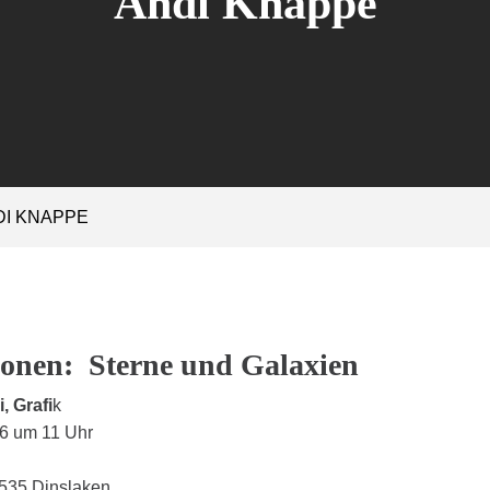
Andi Knappe
DI KNAPPE
ionen: Sterne und Galaxien
, Grafi
k
16 um 11 Uhr
6535 Dinslaken