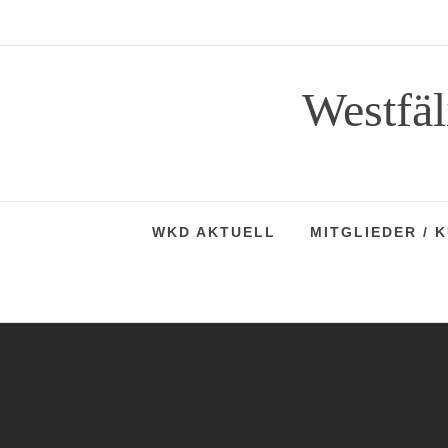
Skip
to
content
Westfä
WKD AKTUELL
MITGLIEDER / 