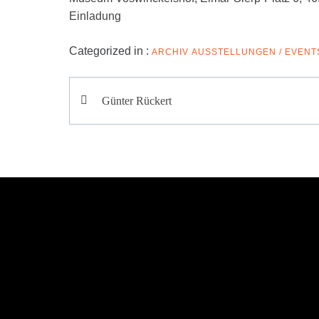
Einladung
Categorized in :
ARCHIV
AUSSTELLUNGEN / EVENT
Beitragsnavigation
Günter Rückert