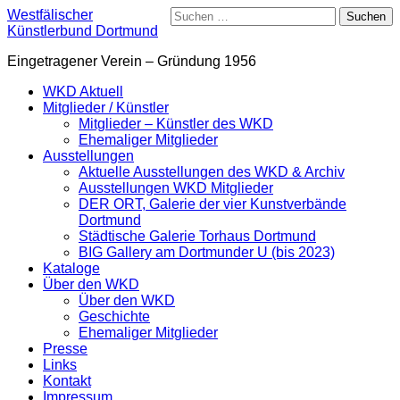
Skip
Suchen
Westfälischer
to
nach:
Künstlerbund Dortmund
content
Eingetragener Verein – Gründung 1956
Primary
WKD Aktuell
Menu
Mitglieder / Künstler
Mitglieder – Künstler des WKD
Ehemaliger Mitglieder
Ausstellungen
Aktuelle Ausstellungen des WKD & Archiv
Ausstellungen WKD Mitglieder
DER ORT, Galerie der vier Kunstverbände
Dortmund
Städtische Galerie Torhaus Dortmund
BIG Gallery am Dortmunder U (bis 2023)
Kataloge
Über den WKD
Über den WKD
Geschichte
Ehemaliger Mitglieder
Presse
Links
Kontakt
Impressum