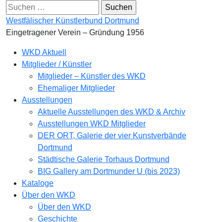
Skip
Suchen
to
nach:
Westfälischer Künstlerbund Dortmund
content
Eingetragener Verein – Gründung 1956
Primary
WKD Aktuell
Menu
Mitglieder / Künstler
Mitglieder – Künstler des WKD
Ehemaliger Mitglieder
Ausstellungen
Aktuelle Ausstellungen des WKD & Archiv
Ausstellungen WKD Mitglieder
DER ORT, Galerie der vier Kunstverbände
Dortmund
Städtische Galerie Torhaus Dortmund
BIG Gallery am Dortmunder U (bis 2023)
Kataloge
Über den WKD
Über den WKD
Geschichte